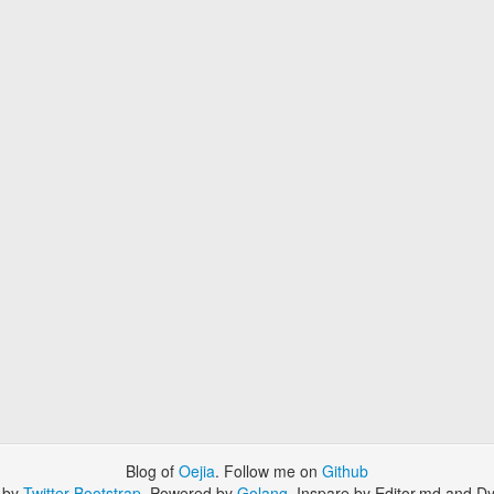
Blog of
Oejia
. Follow me on
Github
 by
Twitter Bootstrap
. Powered by
Golang
. Inspare by Editor.md and Dy