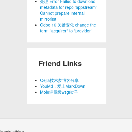
处理 Error Failed to download
metadata for repo ‘appstream‘
Cannot prepare internal
mirrorlist
Odoo 16 关键变化 change the
term "acquirer" to "provider"
Friend Links
Oejia技术梦博客分享
YouMd，爱上MarkDown
Mole轻量级wsgi架子
lanninin/blog