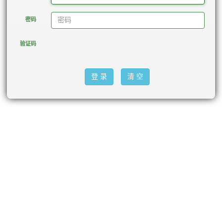
密码
验证码
登 录
清 空