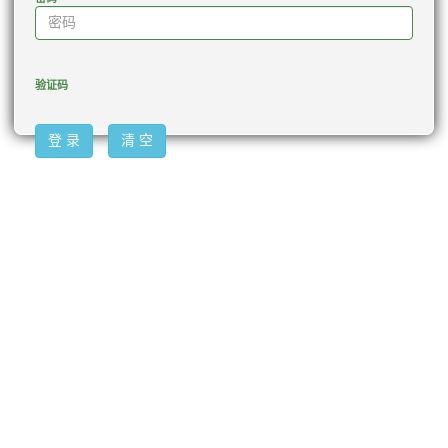
验证码
登 录
清 空