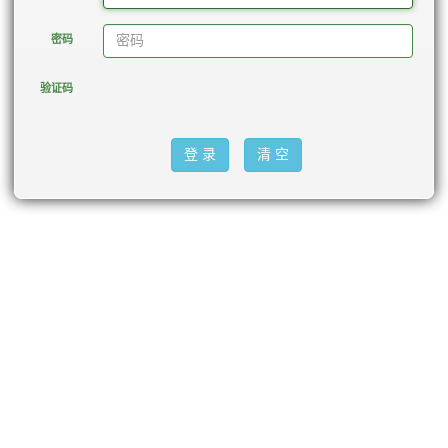
密码
验证码
登 录
清 空