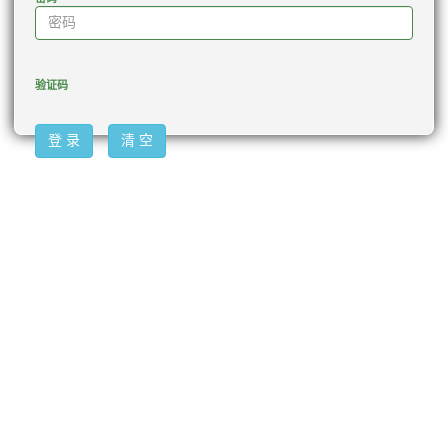
验证码
登 录
清 空