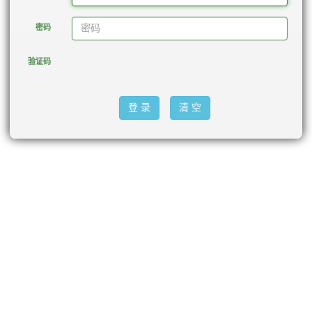
密码
验证码
登 录
清 空