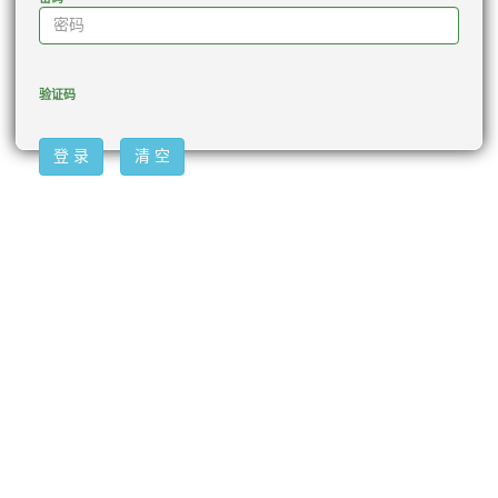
验证码
登 录
清 空