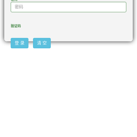
验证码
登 录
清 空