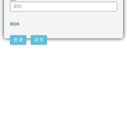
验证码
登 录
清 空