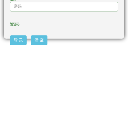
验证码
登 录
清 空