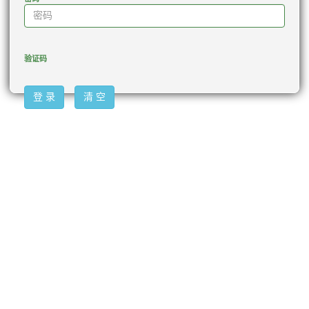
验证码
登 录
清 空