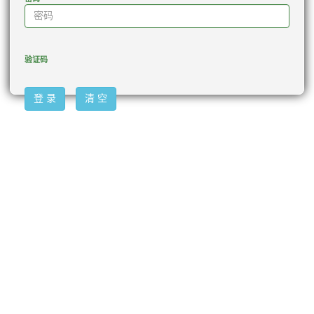
验证码
登 录
清 空