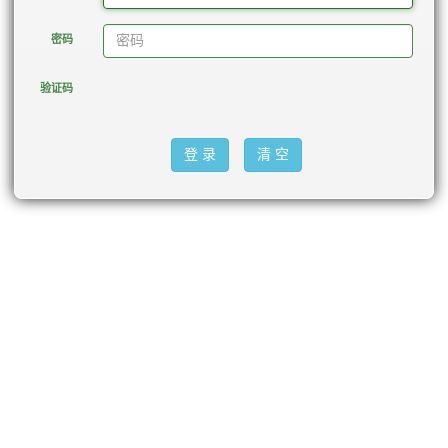
密码
验证码
登 录
清 空