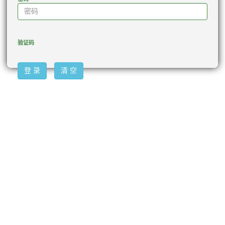
验证码
登 录
清 空