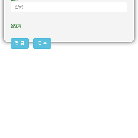
验证码
登 录
清 空