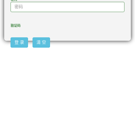
验证码
登 录
清 空