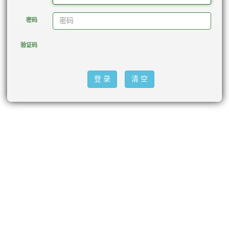
密码
验证码
登 录
清 空