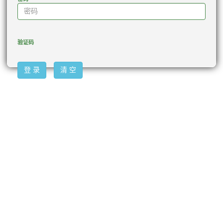
验证码
登 录
清 空