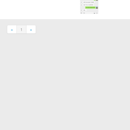
«
1
»