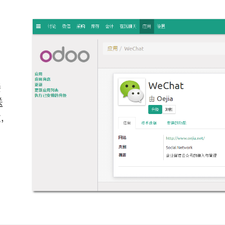
接
送
,
自