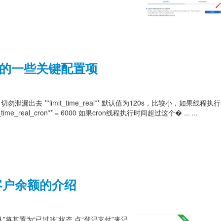
改的一些关键配置项
切勿泄漏出去 **limit_time_real** 默认值为120s，比较小，如果线程
e_real_cron** = 6000 如果cron线程执行时间超过这个� ... ...
客户余额的介绍
确认”将其置为“已过账”状态 点“登记支付”来记