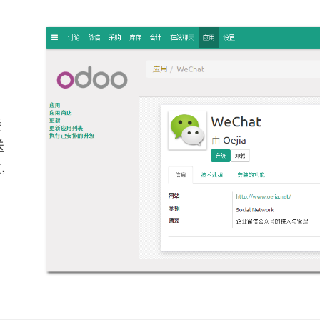
接
送
,
自