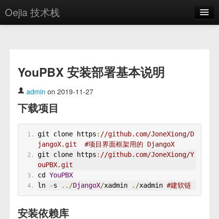
Oejia 技术栈
首页
应用市场
YouPBX 安装部署基本说明
方案
OE学院
admin
on 2019-11-27
下载项目
分享
关于
git clone https
:
//github.com/JoneXiong/D
jangoX.git  #项目界面框架用的 DjangoX
编辑器
git clone https
:
//github.com/JoneXiong/Y
ouPBX.git
登录
cd 
YouPBX
ln 
-
s 
../
DjangoX
/
xadmin 
./
xadmin 
#建软链
安装依赖库