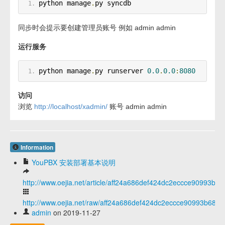
python manage
.
py syncdb
同步时会提示要创建管理员账号 例如 admin admin
运行服务
python manage
.
py runserver 
0.0
.
0.0
:
8080
访问
浏览
http://localhost/xadmin/
账号 admin admin
Information
YouPBX 安装部署基本说明
http://www.oejia.net/article/aff24a686def424dc2eccce90993b68
http://www.oejia.net/raw/aff24a686def424dc2eccce90993b68f
admin
on 2019-11-27