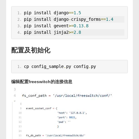
pip install django
==
1.5
pip install django
-
crispy_forms
==
1.4
pip install gevent
>=
0.13
.
8
pip install jinja2
>=
2.8
配置及初始化
cp config_sample
.
py config
.
py
编辑配置freeswitch的连接信息