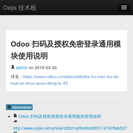
Oejia 技术栈
首页
应用市场
Odoo 扫码及授权免密登录通用模
方案
块使用说明
OE学院
分享
admin
on 2019-03-30
详见：
https://www.calluu.cn/slides/slide/ke-hu-men-hu-de-
关于
kuai-jie-shou-quan-deng-lu-43
编辑器
登录
Information
Odoo 扫码及授权免密登录通用模块使用说明
http://www.oejia.net/article/cd0d1a89c86dd551741978ab53786