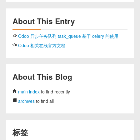
About This Entry
Odoo 异步任务队列 task_queue 基于 celery 的使用
Odoo 相关在线官方文档
About This Blog
main index
to find recently
archives
to find all
标签