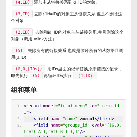
(4,ID)
添加主从链接关系到id=ID的对象。
(3,ID)
去除和id=ID的对象主从链接关系,但是不删除这
个对象
(2,ID)
去除和id=ID的对象主从链接关系,并且删除这个
对象（调用unlink方法）
(5)
去除所有的链接关系,也就是循环所有的从数据且调
用(3,ID)
(6,0,[IDs])
用IDs里面的记录替换原来链接的记录，
即先执行
(5)
再循环IDs执行
（4,ID）
组和菜单
<record
model
=
"ir.ui.menu"
id
=
" memu_id
1"
>
<field
name
=
"name"
>
menu1
</field>
<field
name
=
"groups_id"
eval
=
"[(6,0,
[ref('A'),ref('B')]),]"
/>