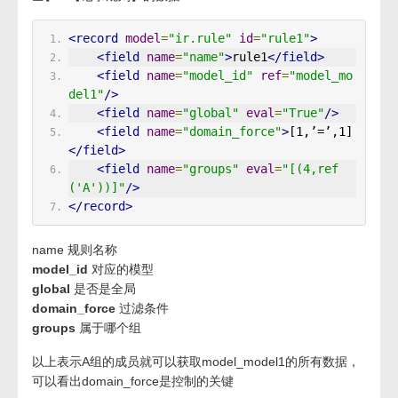
<record
model
=
"ir.rule"
id
=
"rule1"
>
<field
name
=
"name"
>
rule1
</field>
<field
name
=
"model_id"
ref
=
"model_mo
del1"
/>
<field
name
=
"global"
eval
=
"True"
/>
<field
name
=
"domain_force"
>
[1,’=’,1]
</field>
<field
name
=
"groups"
eval
=
"[(4,ref
('A'))]"
/>
</record>
name 规则名称
model_id
对应的模型
global
是否是全局
domain_force
过滤条件
groups
属于哪个组
以上表示A组的成员就可以获取model_model1的所有数据，
可以看出domain_force是控制的关键