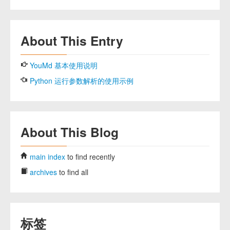
About This Entry
YouMd 基本使用说明
Python 运行参数解析的使用示例
About This Blog
main index
to find recently
archives
to find all
标签