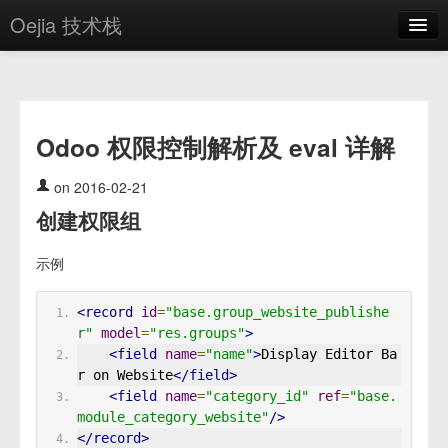
Oejia 技术栈
首页
应用市场
Odoo 权限控制解析及 eval 详解
方案
OE学院
on 2016-02-21
创建权限组
分享
关于
示例
编辑器
<record
id
=
"base.group_website_publishe
r"
model
=
"res.groups"
>
登录
<field
name
=
"name"
>
Display Editor Ba
r on Website
</field>
<field
name
=
"category_id"
ref
=
"base.
module_category_website"
/>
</record>