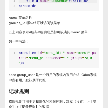
<field
name
=
"sequence"
>
1
</field>
</record>
name
菜单名称
groups_id
哪些组可以访问该菜单
以上内容表示A组与B组的成员都可以访问menu1菜单
另一中写法：
<menuitem
id
=
"menu_id1 "
name
=
"menu1"
pa
rent
=
"menu_p"
sequence
=
"1"
groups
=
"A,B 
"
/>
base.group_user 是一个通用的系统内置用户组, Odoo系统
中所有用户默认属于此组
记录规则
权限规则可用于更精细化的权限控制，对应【设置】->【安
全】->【记录规则】的数据