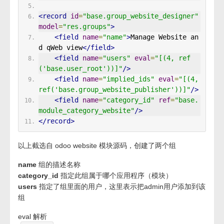
<record
id
=
"base.group_website_designer"
model
=
"res.groups"
>
<field
name
=
"name"
>
Manage Website an
d qWeb view
</field>
<field
name
=
"users"
eval
=
"[(4, ref
('base.user_root'))]"
/>
<field
name
=
"implied_ids"
eval
=
"[(4, 
ref('base.group_website_publisher'))]"
/>
<field
name
=
"category_id"
ref
=
"base.
module_category_website"
/>
</record>
以上截选自 odoo website 模块源码，创建了两个组
name
组的描述名称
category_id
指定此组属于哪个应用程序（模块）
users
指定了组里面的用户，这里表示把admin用户添加到该
组
eval 解析