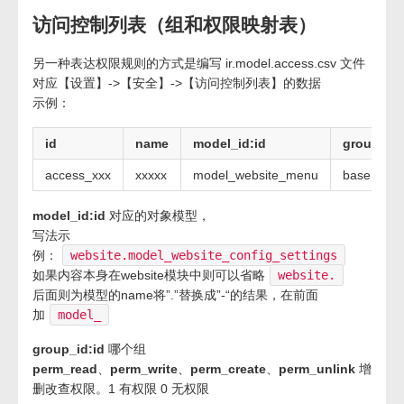
访问控制列表（组和权限映射表）
另一种表达权限规则的方式是编写 ir.model.access.csv 文件
对应【设置】->【安全】->【访问控制列表】的数据
示例：
id
name
model_id:id
group_id:
access_xxx
xxxxx
model_website_menu
base.grou
model_id:id
对应的对象模型，
写法示
例：
website.model_website_config_settings
如果内容本身在website模块中则可以省略
website.
后面则为模型的name将”.”替换成”-“的结果，在前面
加
model_
group_id:id
哪个组
perm_read
、
perm_write
、
perm_create
、
perm_unlink
增
删改查权限。1 有权限 0 无权限