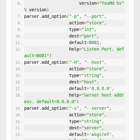
                      version
=
"YouMd %s"
%
 version
)
parser
.
add_option
(
"-p"
,
"--port"
,
                  action
=
"store"
,
                  type
=
"int"
,
                  dest
=
"port"
,
                  default
=
8081
,
                  help
=
"Listen Port. def
ault=8081"
)
parser
.
add_option
(
"-H"
,
"--host"
,
                  action
=
"store"
,
                  type
=
"string"
,
                  dest
=
"host"
,
                  default
=
'0.0.0.0'
,
                  help
=
"Server host addr
ess. default=0.0.0.0"
)
parser
.
add_option
(
"-s"
,
"--server"
,
                  action
=
"store"
,
                  type
=
"string"
,
                  dest
=
"server"
,
                  default
=
'wsgiref'
,