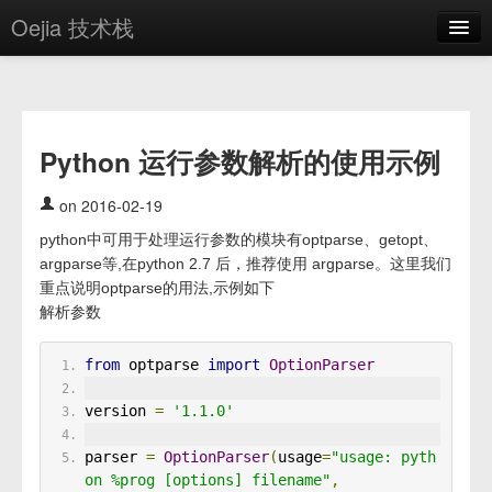
Oejia 技术栈
首页
应用市场
Python 运行参数解析的使用示例
方案
OE学院
on 2016-02-19
python中可用于处理运行参数的模块有optparse、getopt、
分享
argparse等,在python 2.7 后，推荐使用 argparse。这里我们
关于
重点说明optparse的用法,示例如下
解析参数
编辑器
from
 optparse 
import
OptionParser
登录
version 
=
'1.1.0'
parser 
=
OptionParser
(
usage
=
"usage: pyth
on %prog [options] filename"
,