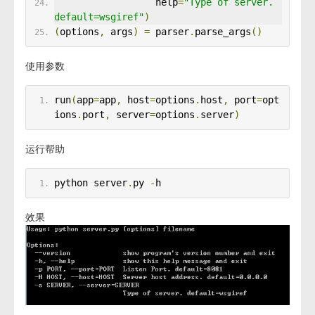
                  help
=
"Type of server. 
default=wsgiref"
)
(
options
,
 args
)
=
 parser
.
parse_args
()
使用参数
run
(
app
=
app
,
 host
=
options
.
host
,
 port
=
opt
ions
.
port
,
 server
=
options
.
server
)
运行帮助
python server
.
py 
-
h
效果