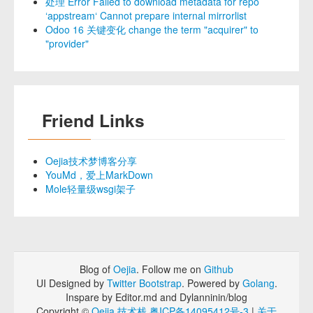
处理 Error Failed to download metadata for repo
‘appstream‘ Cannot prepare internal mirrorlist
Odoo 16 关键变化 change the term "acquirer" to
"provider"
Friend Links
Oejia技术梦博客分享
YouMd，爱上MarkDown
Mole轻量级wsgi架子
Blog of
Oejia
. Follow me on
Github
UI Designed by
Twitter Bootstrap
. Powered by
Golang
.
Inspare by Editor.md and Dylanninin/blog
Copyright ©
Oejia 技术栈
粤ICP备14095412号-3
|
关于