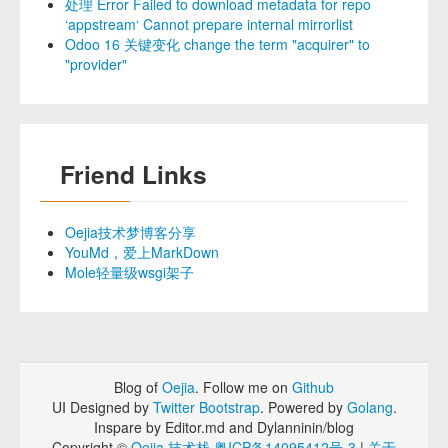
处理 Error Failed to download metadata for repo
‘appstream‘ Cannot prepare internal mirrorlist
Odoo 16 关键变化 change the term "acquirer" to
"provider"
Friend Links
Oejia技术梦博客分享
YouMd，爱上MarkDown
Mole轻量级wsgi架子
Blog of
Oejia
. Follow me on
Github
UI Designed by
Twitter Bootstrap
. Powered by
Golang
.
Inspare by Editor.md and Dylanninin/blog
Copyright ©
Oejia 技术栈
粤ICP备14095412号-3
|
关于