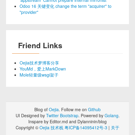
‘appstream‘ Cannot prepare internal mirrorlist
Odoo 16 关键变化 change the term "acquirer" to
"provider"
Friend Links
Oejia技术梦博客分享
YouMd，爱上MarkDown
Mole轻量级wsgi架子
Blog of
Oejia
. Follow me on
Github
UI Designed by
Twitter Bootstrap
. Powered by
Golang
.
Inspare by Editor.md and Dylanninin/blog
Copyright ©
Oejia 技术栈
粤ICP备14095412号-3
|
关于