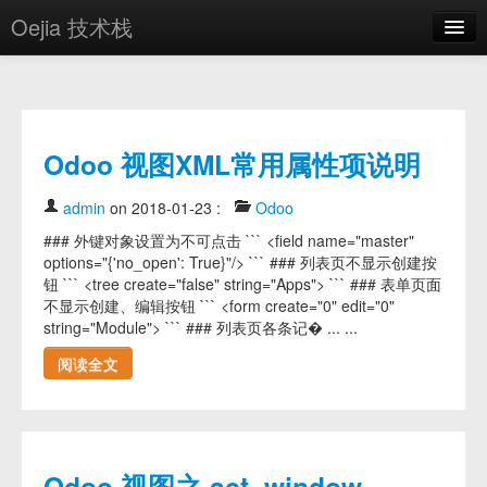
Oejia 技术栈
首页
应用市场
Odoo 视图XML常用属性项说明
方案
OE学院
admin
on 2018-01-23
:
Odoo
### 外键对象设置为不可点击 ``` <field name="master"
分享
options="{'no_open': True}"/> ``` ### 列表页不显示创建按
钮 ``` <tree create="false" string="Apps"> ``` ### 表单页面
关于
不显示创建、编辑按钮 ``` <form create="0" edit="0"
string="Module"> ``` ### 列表页各条记� ... ...
编辑器
阅读全文
登录
Odoo 视图之 act_window