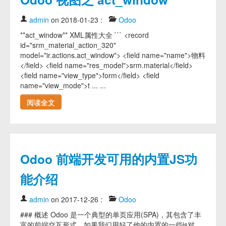
admin
on 2018-01-23
:
Odoo
**act_window** XML属性大全 ``` <record
id="srm_material_action_320"
model="ir.actions.act_window"> <field name="name">物料
</field> <field name="res_model">srm.material</field>
<field name="view_type">form</field> <field
name="view_mode">t ... ...
阅读全文
Odoo 前端开发可用的内置JS功
能介绍
admin
on 2017-12-26
:
Odoo
### 概述 Odoo 是一个典型的单页应用(SPA)，其包含了丰
富的前端交互形式，如果我们用好了他的内置的一些js对