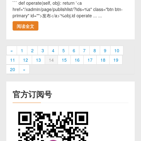
``` def operate(self, obj): return '<a
href="/xadmin/page/publishlist/?ids=%s" class="btn btn-
primary" id="">发布</a>'%obj.id operate ... ...
阅读全文
«
1
2
3
4
5
6
7
8
9
10
11
12
13
14
15
16
17
18
19
20
»
官方订阅号