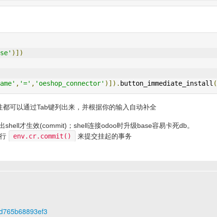
se'
)])
ame'
,
'='
,
'oeshop_connector'
)]).
button_immediate_install
(
属性都可以通过Tab键列出来，并根据你的输入自动补全
hell才生效(commit)；shell连接odoo时升级base容易卡死db。
执行
env.cr.commit()
来提交挂起的事务
58d765b68893ef3