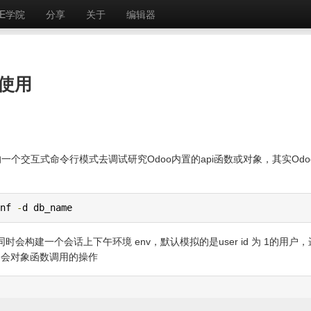
E学院
分享
关于
编辑器
的使用
ll的一个交互式命令行模式去调试研究Odoo内置的api函数或对象，其实Odo
nf 
-
d db_name
会构建一个会话上下午环境 env，默认模拟的是user id 为 1的用户，
M会对象函数调用的操作