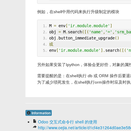
例如，在shell中用代码来执行升级制定的模块
M 
=
 env
[
'ir.module.module'
]
obj 
=
 M
.
search
([(
'name'
,
'='
,
'srm_ba
obj
.
button_immediate_upgrade
()
或
env
[
'ir.module.module'
].
search
([(
'n
另外如果安装了Ipython，体验会更好些，对象的
需要提醒的是：在shell执行 db 或 ORM 操作后要退出s
为了减少琐死发生，在shell执行orm操作时应及时
Information
Odoo 交互式命令行 shell 的使用
http://www.oejia.net/article/d1cf4e31264d0ae3e