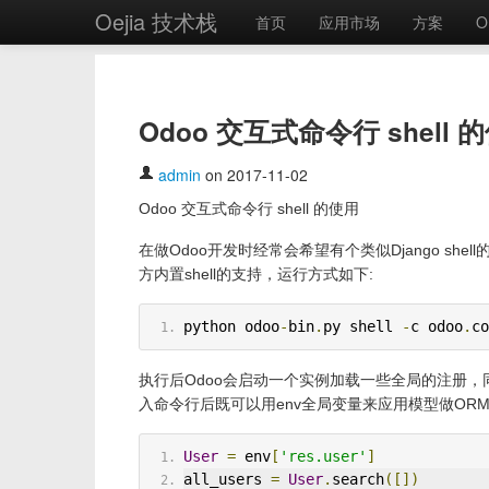
Oejia 技术栈
首页
应用市场
方案
O
Odoo 交互式命令行 shell 
admin
on 2017-11-02
Odoo 交互式命令行 shell 的使用
在做Odoo开发时经常会希望有个类似Django she
方内置shell的支持，运行方式如下:
python odoo
-
bin
.
py shell 
-
c odoo
.
co
执行后Odoo会启动一个实例加载一些全局的注册，同时
入命令行后既可以用env全局变量来应用模型做OR
User
=
 env
[
'res.user'
]
all_users 
=
User
.
search
([])