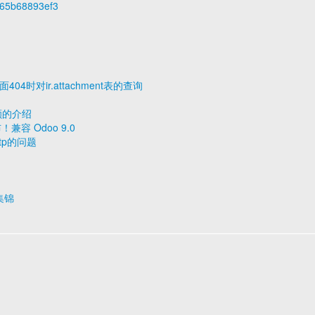
765b68893ef3
4时对ir.attachment表的查询
额的介绍
布！兼容 Odoo 9.0
ttp的问题
集锦