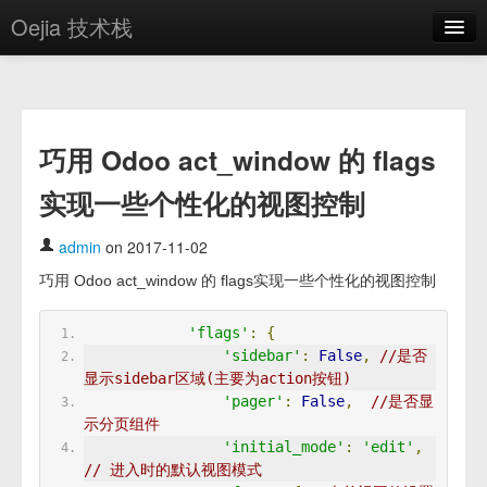
Oejia 技术栈
首页
应用市场
巧用 Odoo act_window 的 flags
方案
实现一些个性化的视图控制
OE学院
分享
admin
on 2017-11-02
巧用 Odoo act_window 的 flags实现一些个性化的视图控制
关于
编辑器
'flags'
:
{
'sidebar'
:
False
,
//是否
显示sidebar区域(主要为action按钮)
登录
'pager'
:
False
,
//是否显
示分页组件
'initial_mode'
:
'edit'
,
// 进入时的默认视图模式