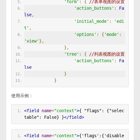
'form'
:
{
//表单视图的设置
'action_buttons'
:
Fa
lse
,
'initial_mode'
:
'edi
t'
,
'options'
:
{
'mode'
:
'view'
},
},
'tree'
:
{
//列表视图的设置
'action_buttons'
:
Fa
lse
}
}
使用示例：
<field
name
=
"context"
>
{ "flags": {"selec
table": False} }
</field>
<field
name
=
"context"
>
{'flags':{'disable