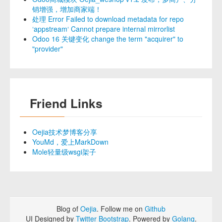
销增强，增加商家端！
处理 Error Failed to download metadata for repo
‘appstream‘ Cannot prepare internal mirrorlist
Odoo 16 关键变化 change the term "acquirer" to
"provider"
Friend Links
Oejia技术梦博客分享
YouMd，爱上MarkDown
Mole轻量级wsgi架子
Blog of
Oejia
. Follow me on
Github
UI Designed by
Twitter Bootstrap
. Powered by
Golang
.