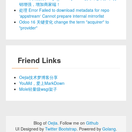
销增强，增加商家端！
处理 Error Failed to download metadata for repo
‘appstream‘ Cannot prepare internal mirrorlist
Odoo 16 关键变化 change the term "acquirer" to
"provider"
Friend Links
Oejia技术梦博客分享
YouMd，爱上MarkDown
Mole轻量级wsgi架子
Blog of
Oejia
. Follow me on
Github
UI Designed by
Twitter Bootstrap
. Powered by
Golang
.