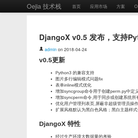
Oejia 技术栈
首页
应用市场
方案
O
DjangoX v0.5 发布，支
admin
on 2018-04-24
v0.5更新
Python3 的兼容支持
图片多行编辑模式问题fix
表单inline模式优化
增加syncgroup命令用于创建perm.py
增加syncperm命令,用于同步或创建系统所
优化用户管理列表页,屏蔽非超级管理员操
扩展风格默认为黑白色风格；黑白主题样式
DjangoX 特性
经过生产环境大数据量的考验