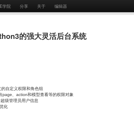
E学院
分享
关于
编辑器
持Python3的强大灵活后台系统
中定义的自定义权限和角色组
有page、action和模型查看等的权限对象
作超级管理员用户信息
优化