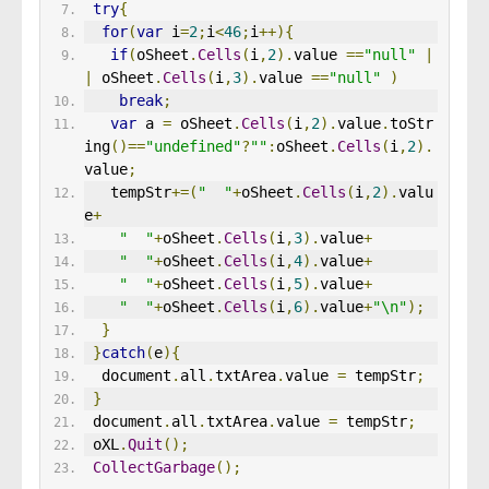
try
{
for
(
var
 i
=
2
;
i
<
46
;
i
++){
if
(
oSheet
.
Cells
(
i
,
2
).
value 
==
"null"
|
|
 oSheet
.
Cells
(
i
,
3
).
value 
==
"null"
)
break
;
var
 a 
=
 oSheet
.
Cells
(
i
,
2
).
value
.
toStr
ing
()==
"undefined"
?
""
:
oSheet
.
Cells
(
i
,
2
).
value
;
   tempStr
+=(
"  "
+
oSheet
.
Cells
(
i
,
2
).
valu
e
+
"  "
+
oSheet
.
Cells
(
i
,
3
).
value
+
"  "
+
oSheet
.
Cells
(
i
,
4
).
value
+
"  "
+
oSheet
.
Cells
(
i
,
5
).
value
+
"  "
+
oSheet
.
Cells
(
i
,
6
).
value
+
"\n"
);
}
}
catch
(
e
){
  document
.
all
.
txtArea
.
value 
=
 tempStr
;
}
 document
.
all
.
txtArea
.
value 
=
 tempStr
;
 oXL
.
Quit
();
CollectGarbage
();