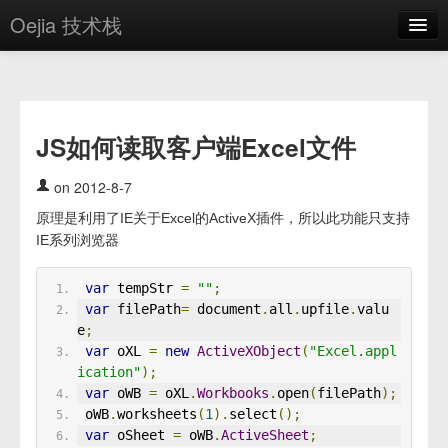
Oejia 技术栈
首页
应用市场
JS如何读取客户端Excel文件
方案
OE学院
on 2012-8-7
原理是利用了IE关于Excel的ActiveX插件，所以此功能只支持
分享
IE系列浏览器
关于
var
 tempStr 
=
""
;
编辑器
var
 filePath
=
 document
.
all
.
upfile
.
valu
e
;
登录
var
 oXL 
=
new
ActiveXObject
(
"Excel.appl
ication"
);
var
 oWB 
=
 oXL
.
Workbooks
.
open
(
filePath
);
 oWB
.
worksheets
(
1
).
select
();
var
 oSheet 
=
 oWB
.
ActiveSheet
;