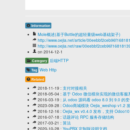
Information
Mole概述(基于Bottle的超轻量级web基础架子)
http://www.oejia.net/article/00eebbf2ceb96f1681
http://www.oejia.net/raw/00eebbf2ceb96f168181
on 2014-12-1
后端HTTP
Category
Web
Http
Tag
Related
2018-11-19 :
支付对接相关
2018-05-04 :
基于 Odoo 微信模块实现的微信客服
2016-03-19 :
从 odoo 源码看 odoo 8.0 到 9.0 的
2023-09-28 :
Odoo商城模块 Oejia_weshop 
2016-12-16 :
Oejia_wx v0.4.0 发布，支持 Odo
2016-07-18 :
话题评论 RPC 服务存储结构
2017-03-21 :
算法
2020-10-28 :
YouPBX 定制版说明文档