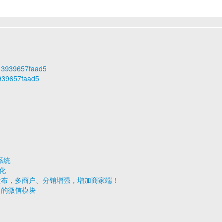
813939657faad5
3939657faad5
系统
变化
v1.2 发布，多商户、分销增强，增加商家端！
o10 的微信模块