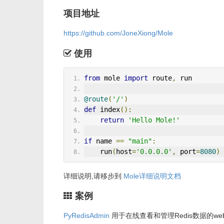
项目地址
https://github.com/JoneXiong/Mole
使用
from
 mole 
import
 route
,
 run
@route
(
'/'
)
def
 index
():
return
'Hello Mole!'
if
 name 
==
"main"
:
    run
(
host
=
'0.0.0.0'
,
 port
=
8080
)
详细说明,请移步到
Mole详细说明文档
案例
PyRedisAdmin
用于在线查看和管理Redis数据的we