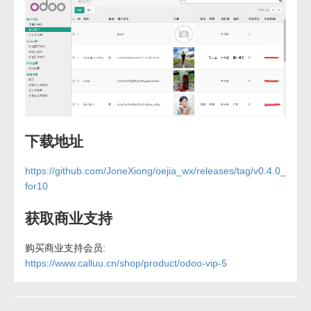
下载地址
https://github.com/JoneXiong/oejia_wx/releases/tag/v0.4.0_
for10
获取商业支持
购买商业支持会员:
https://www.calluu.cn/shop/product/odoo-vip-5