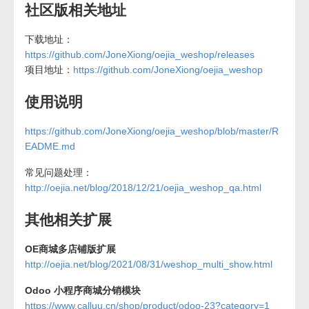
社区版相关地址
下载地址：
https://github.com/JoneXiong/oejia_weshop/releases
项目地址：
https://github.com/JoneXiong/oejia_weshop
使用说明
https://github.com/JoneXiong/oejia_weshop/blob/master/R
EADME.md
常见问题处理：
http://oejia.net/blog/2018/12/21/oejia_weshop_qa.html
其他相关扩展
OE商城多店铺版扩展
http://oejia.net/blog/2021/08/31/weshop_multi_show.html
Odoo 小程序商城分销模块
https://www.calluu.cn/shop/product/odoo-23?category=1