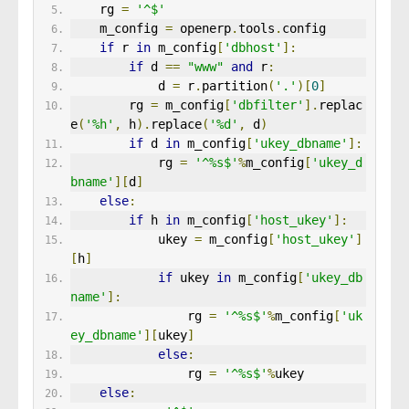
    rg 
=
'^$'
    m_config 
=
 openerp
.
tools
.
config
if
 r 
in
 m_config
[
'dbhost'
]:
if
 d 
==
"www"
and
 r
:
            d 
=
 r
.
partition
(
'.'
)[
0
]
        rg 
=
 m_config
[
'dbfilter'
].
replac
e
(
'%h'
,
 h
).
replace
(
'%d'
,
 d
)
if
 d 
in
 m_config
[
'ukey_dbname'
]:
            rg 
=
'^%s$'
%
m_config
[
'ukey_d
bname'
][
d
]
else
:
if
 h 
in
 m_config
[
'host_ukey'
]:
            ukey 
=
 m_config
[
'host_ukey'
]
[
h
]
if
 ukey 
in
 m_config
[
'ukey_db
name'
]:
                rg 
=
'^%s$'
%
m_config
[
'uk
ey_dbname'
][
ukey
]
else
:
                rg 
=
'^%s$'
%
ukey
else
: