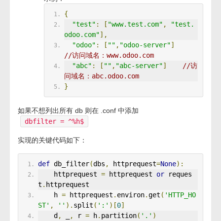
{
"test"
:
[
"www.test.com"
,
"test.
odoo.com"
],
"odoo"
:
[
""
,
"odoo-server"
]
//访问域名：www.odoo.com
"abc"
:
[
""
,
"abc-server"
]
//访
问域名：abc.odoo.com
}
如果不想列出所有 db 则在 .conf 中添加
dbfilter = ^%h$
实现的关键代码如下：
def
 db_filter
(
dbs
,
 httprequest
=
None
):
    httprequest 
=
 httprequest 
or
 reques
t
.
httprequest
    h 
=
 httprequest
.
environ
.
get
(
'HTTP_HO
ST'
,
''
).
split
(
':'
)[
0
]
    d
,
 _
,
 r 
=
 h
.
partition
(
'.'
)