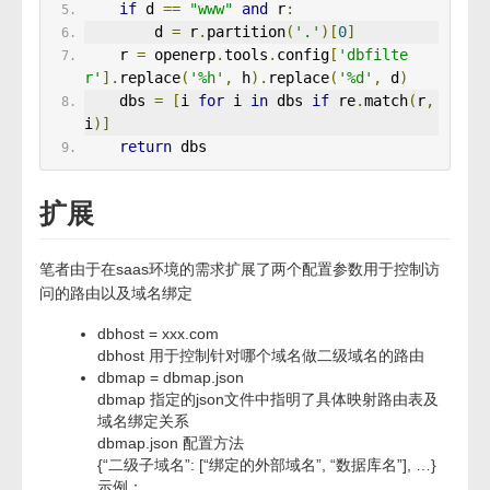
if
 d 
==
"www"
and
 r
:
        d 
=
 r
.
partition
(
'.'
)[
0
]
    r 
=
 openerp
.
tools
.
config
[
'dbfilte
r'
].
replace
(
'%h'
,
 h
).
replace
(
'%d'
,
 d
)
    dbs 
=
[
i 
for
 i 
in
 dbs 
if
 re
.
match
(
r
,
i
)]
return
 dbs
扩展
笔者由于在saas环境的需求扩展了两个配置参数用于控制访
问的路由以及域名绑定
dbhost = xxx.com
dbhost 用于控制针对哪个域名做二级域名的路由
dbmap = dbmap.json
dbmap 指定的json文件中指明了具体映射路由表及
域名绑定关系
dbmap.json 配置方法
{“二级子域名”: [“绑定的外部域名”, “数据库名”], …}
示例：