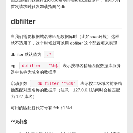
指定连接的数据库后Odoo启动即会load加载该库，否则只有
首次请求时触发加载指向的db
dbfilter
当我们需要根据域名来匹配数据库时（比如saas环境）这样
就不适用了，这个时候就可以用 dbfilter 这个配置项来实现
dbfilter 默认值为
.*
eg:
dbfilter = ^%h$
表示按域名精确匹配数据库服务
器中名称为域名的数据库
启动参数
--db-filter='^%d$'
表示按二级域名前缀精
确匹配对应名称的数据库（注意：127.0.0.1访问时会被匹配
为 127 库名）
可用的匹配替代符号有 %h 和 %d
^%h$