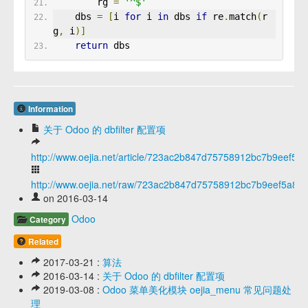
        rg 
=
'^$'
    dbs 
=
[
i 
for
 i 
in
 dbs 
if
 re
.
match
(
r
g
,
 i
)]
return
 dbs
Information
关于 Odoo 的 dbfilter 配置项
http://www.oejia.net/article/723ac2b847d75758912bc7b9eef5a
http://www.oejia.net/raw/723ac2b847d75758912bc7b9eef5a80
on 2016-03-14
Odoo
Category
Related
2017-03-21 :
算法
2016-03-14 :
关于 Odoo 的 dbfilter 配置项
2019-03-08 :
Odoo 菜单美化模块 oejia_menu 常见问题处
理