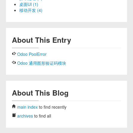
桌面UI (1)
移动开发 (4)
About This Entry
Odoo PoolError
Odoo 通用图形验证码模块
About This Blog
main index
to find recently
archives
to find all