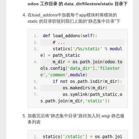
odoo 工作目录 的 data_dir/filestore/static 目录下
在load_addons中加载每个app模块时将模块的
static 的目录软链到我们上面的“静态集中目录”下
def
 load_addons
(
self
):
# ...
     statics
[
'/%s/static'
%
modul
e
]
=
 path_static
     m_dir 
=
 os
.
path
.
join
(
odoo
.
to
ols
.
config
[
'data_dir'
],
'filestor
e'
,
'common'
,
module
)
if
not
 os
.
path
.
isdir
(
m_dir
):
         os
.
makedirs
(
m_dir
)
         os
.
symlink
(
path_static
,
o
s
.
path
.
join
(
m_dir
,
'static'
))
加载完后将“静态集中目录”路径加入到 wsgi 静态服
务列表
 statics
[
'/static'
]
=
 os
.
path
.
joi