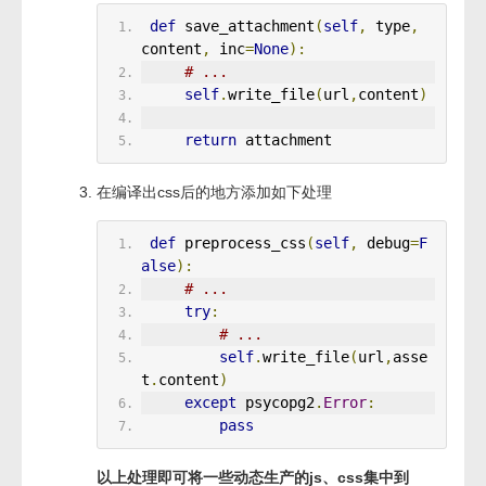
def
 save_attachment
(
self
,
 type
,
content
,
 inc
=
None
):
# ...
self
.
write_file
(
url
,
content
)
return
 attachment
在编译出css后的地方添加如下处理
def
 preprocess_css
(
self
,
 debug
=
F
alse
):
# ...
try
:
# ...
self
.
write_file
(
url
,
asse
t
.
content
)
except
 psycopg2
.
Error
:
pass
以上处理即可将一些动态生产的js、css集中到