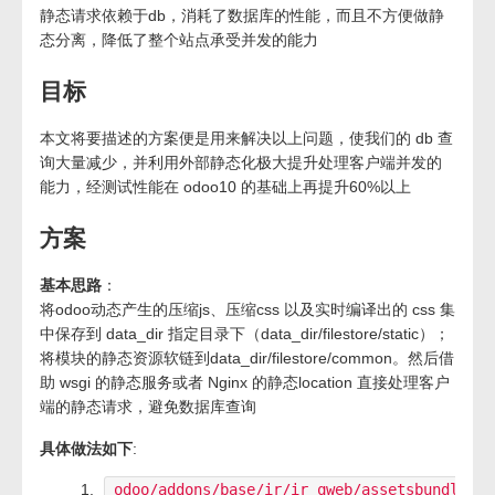
静态请求依赖于db，消耗了数据库的性能，而且不方便做静
态分离，降低了整个站点承受并发的能力
目标
本文将要描述的方案便是用来解决以上问题，使我们的 db 查
询大量减少，并利用外部静态化极大提升处理客户端并发的
能力，经测试性能在 odoo10 的基础上再提升60%以上
方案
基本思路
：
将odoo动态产生的压缩js、压缩css 以及实时编译出的 css 集
中保存到 data_dir 指定目录下（data_dir/filestore/static）；
将模块的静态资源软链到data_dir/filestore/common。然后借
助 wsgi 的静态服务或者 Nginx 的静态location 直接处理客户
端的静态请求，避免数据库查询
具体做法如下
:
odoo/addons/base/ir/ir_qweb/assetsbundle.py