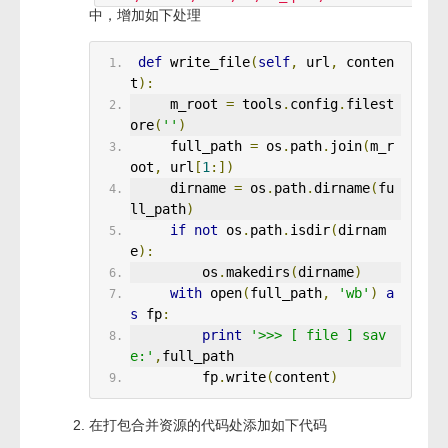
中，增加如下处理
def
 write_file
(
self
,
 url
,
 conten
t
):
     m_root 
=
 tools
.
config
.
filest
ore
(
''
)
     full_path 
=
 os
.
path
.
join
(
m_r
oot
,
 url
[
1
:])
     dirname 
=
 os
.
path
.
dirname
(
fu
ll_path
)
if
not
 os
.
path
.
isdir
(
dirnam
e
):
         os
.
makedirs
(
dirname
)
with
 open
(
full_path
,
'wb'
)
a
s
 fp
:
print
'>>> [ file ] sav
e:'
,
full_path
         fp
.
write
(
content
)
在打包合并资源的代码处添加如下代码