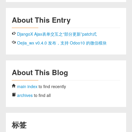
About This Entry
DjangoX Ajax表单交互之“部分更新”patch式
Oejia_wx v0.4.0 发布，支持 Odoo10 的微信模块
About This Blog
main index
to find recently
archives
to find all
标签