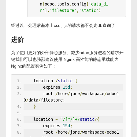
n
(
odoo
.
tools
.
config
[
'data_di
r'
],
'filestore'
,
'static'
)
经过以上处理后基本上css、js的请求都不会走db查询了
进阶
为了使用更好的外部静态服务、减少odoo服务进程的请求开
销我们可以也强烈建议使用 Nginx 高性能的静态承载能力
Nginx的配置实例如下：
    location 
/
static
{
        expires 
15d
;
        root 
/
home
/
jone
/
workspace
/
odoo1
0
/
data
/
filestore
;
}
    location 
~
^
/[^/]+/
static
/{
        expires 
15d
;
        root 
/
home
/
jone
/
workspace
/
odoo1