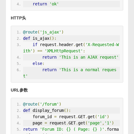
return
'ok'
HTTP头
@route
(
'js_ajax'
)
def
 is_ajax
():
if
 request
.
header
.
get
(
'X-Requested-W
ith'
)
==
'XMLHttpRequest'
:
return
'This is an AJAX request'
else
:
return
'This is a normal reques
t'
URL参数
@route
(
'/forum'
)
def
 display_forum
():
    forum_id 
=
 request
.
GET
.
get
(
'id'
)
    page 
=
 request
.
GET
.
get
(
'page'
,
'1'
)
return
'Forum ID: {} ( Page: {} )'
.
forma