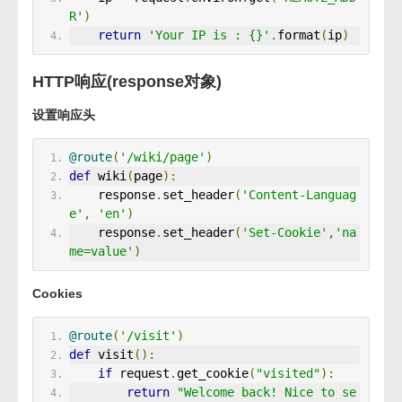
R'
)
return
'Your IP is : {}'
.
format
(
ip
)
HTTP响应(response对象)
设置响应头
@route
(
'/wiki/page'
)
def
 wiki
(
page
):
    response
.
set_header
(
'Content-Languag
e'
,
'en'
)
    response
.
set_header
(
'Set-Cookie'
,
'na
me=value'
)
Cookies
@route
(
'/visit'
)
def
 visit
():
if
 request
.
get_cookie
(
"visited"
):
return
"Welcome back! Nice to se