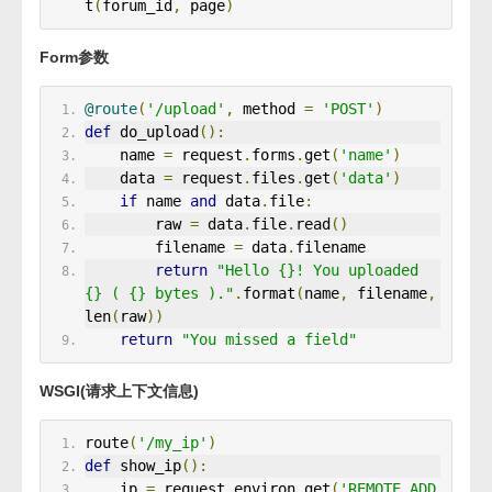
t
(
forum_id
,
 page
)
Form参数
@route
(
'/upload'
,
 method 
=
'POST'
)
def
 do_upload
():
    name 
=
 request
.
forms
.
get
(
'name'
)
    data 
=
 request
.
files
.
get
(
'data'
)
if
 name 
and
 data
.
file
:
        raw 
=
 data
.
file
.
read
()
        filename 
=
 data
.
filename
return
"Hello {}! You uploaded 
{} ( {} bytes )."
.
format
(
name
,
 filename
,
len
(
raw
))
return
"You missed a field"
WSGI(请求上下文信息)
route
(
'/my_ip'
)
def
 show_ip
():
    ip 
=
 request
.
environ
.
get
(
'REMOTE_ADD