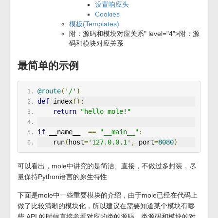
设置响应头
Cookies
模板(Templates)
附：源码和模块对应关系" level="4">
附：源
码和模块对应关系
最简单的示例
@route
(
'/'
)
def
 index
():
return
"hello mole!"
if
 __name__  
==
"__main__"
:
    run
(
host
=
'127.0.0.1'
,
 port
=
8080
)
可以看出，mole中讲究的是简洁、直接，不做过多封装，尽
量保持Python语言的原生特性
下面是mole中一些重要模块的介绍，由于mole已经在代码上
做了比较清晰的模块化，所以建议在需要知道某个模块有哪
些 API 的时候直接参看对应的类的源码，类源码和模块的对