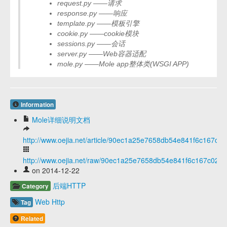
request.py ——请求
response.py ——响应
template.py ——模板引擎
cookie.py ——cookie模块
sessions.py ——会话
server.py ——Web容器适配
mole.py ——Mole app整体类(WSGI APP)
Information
Mole详细说明文档
http://www.oejia.net/article/90ec1a25e7658db54e841f6c167c02
http://www.oejia.net/raw/90ec1a25e7658db54e841f6c167c02fb
on 2014-12-22
后端HTTP
Category
Web
Http
Tag
Related