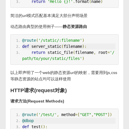
return
'Hello {}!'
.
format
(
name
)
简洁的url模式匹配基本满足大部分声明场景
动态路由典型的使用例子——
静态资源路由
@route
(
'/static/:filename'
)
def
 server_static
(
filename
):
return
 static_file
(
filename
,
 root
=
'/
path/to/your/static/files'
)
以上即声明了一个web的静态资源url的映射，需要用到js,css
等静态资源的站点均可以这样使用
HTTP请求(request对象)
请求方法(Request Methods)
@route
(
'/test/'
,
 method
=[
"GET"
,
"POST"
])
@dbop
def
 test
():