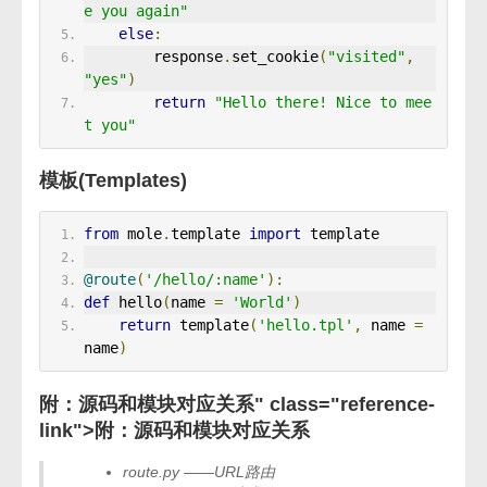
e you again"
else
:
        response
.
set_cookie
(
"visited"
,
"yes"
)
return
"Hello there! Nice to mee
t you"
模板(Templates)
from
 mole
.
template 
import
 template
@route
(
'/hello/:name'
):
def
 hello
(
name 
=
'World'
)
return
 template
(
'hello.tpl'
,
 name 
=
name
)
附：源码和模块对应关系" class="reference-
link">
附：源码和模块对应关系
route.py ——URL路由