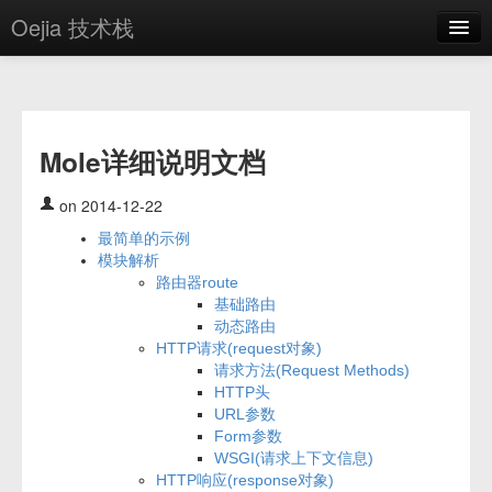
Oejia 技术栈
首页
应用市场
Mole详细说明文档
方案
OE学院
on 2014-12-22
最简单的示例
分享
模块解析
路由器route
关于
基础路由
动态路由
编辑器
HTTP请求(request对象)
请求方法(Request Methods)
登录
HTTP头
URL参数
Form参数
WSGI(请求上下文信息)
HTTP响应(response对象)