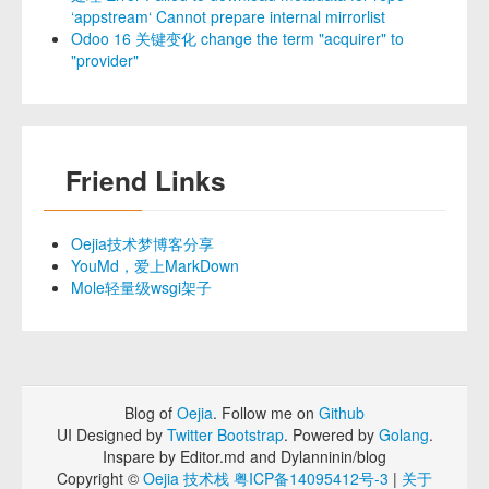
‘appstream‘ Cannot prepare internal mirrorlist
Odoo 16 关键变化 change the term "acquirer" to
"provider"
Friend Links
Oejia技术梦博客分享
YouMd，爱上MarkDown
Mole轻量级wsgi架子
Blog of
Oejia
. Follow me on
Github
UI Designed by
Twitter Bootstrap
. Powered by
Golang
.
Inspare by Editor.md and Dylanninin/blog
Copyright ©
Oejia 技术栈
粤ICP备14095412号-3
|
关于