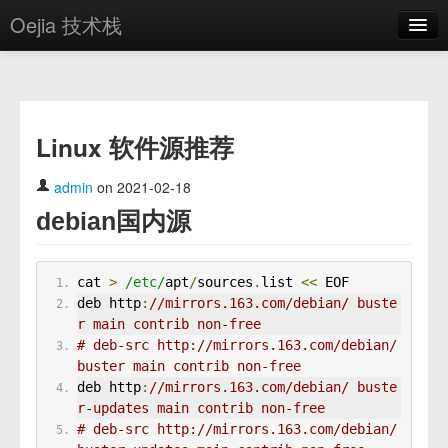
Oejia 技术栈
首页
应用市场
Linux 软件源推荐
方案
OE学院
admin
on 2021-02-18
debian国内源
分享
关于
cat 
>
/etc/
apt
/
sources
.
list 
<<
 EOF
编辑器
deb http
:
//mirrors.163.com/debian/ buste
r main contrib non-free
# deb-src http://mirrors.163.com/debian/ 
登录
buster main contrib non-free
deb http
:
//mirrors.163.com/debian/ buste
r-updates main contrib non-free
# deb-src http://mirrors.163.com/debian/ 