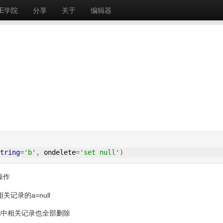
E学院
分享
关于
编辑器
tring
=
'b'
,
 ondelete
=
'set null'
)
操作
中相关记录的a=null
delA中相关记录也全部删除