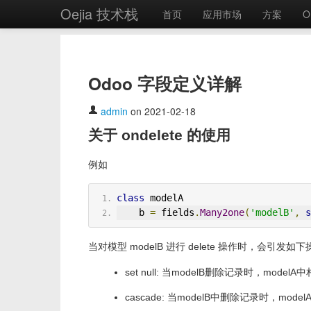
Oejia 技术栈
首页
应用市场
方案
O
Odoo 字段定义详解
admin
on 2021-02-18
关于 ondelete 的使用
例如
class
 modelA
    b 
=
 fields
.
Many2one
(
'modelB'
,
s
当对模型 modelB 进行 delete 操作时，会引发如下
set null: 当modelB删除记录时，modelA
cascade: 当modelB中删除记录时，mo