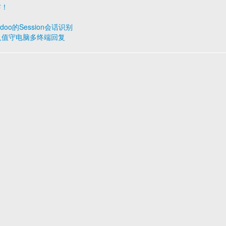
布！
Odoo的Session会话识别
专人值守电脑多终端回复