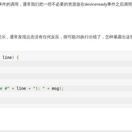
dy事件的调用，通常我们把一些不必要的资源放在deviceready事件之后调
有任何提示，通常发现点击没有任何反应，很可能JS执行出错了，怎样暴露出这
 line
)
{
e #"
+
 line 
+
"): "
+
 msg
);
。