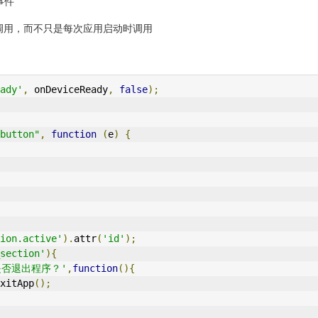
事件
都会被调用，而不只是每次应用启动时调用
ady'
,
 onDeviceReady
,
false
);
button"
,
function
(
e
)
{
ion.active'
).
attr
(
'id'
);
section'
){
是否退出程序？'
,
function
(){
xitApp
();