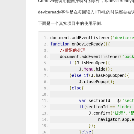
Cordova会调用他自身特有的事件，即deviceready
deviceready事件是在每回读入HTML的时候
下面是一个真实项目中的使用示例:
document
.
addEventListener
(
'devicere
function
 onDeviceReady
(){
//后退的处理
    document
.
addEventListener
(
"back
if
(
J
.
isMenuOpen
){
            J
.
Menu
.
hide
();
}
else
if
(
J
.
hasPopupOpen
){
            J
.
closePopup
();
}
else
{
var
 sectionId 
=
 $
(
'sect
if
(
sectionId 
==
'index_
                J
.
confirm
(
'提示'
,
'
                    navigator
.
app
.
e
});
}
else
{