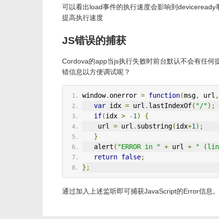
可以看出load事件的执行速度会影响到devicerea
提高执行速度
JS错误的捕获
Cordova的app当js执行失败时前台默认不会
错信息以方便调试呢？
window
.
onerror 
=
function
(
msg
,
 url
,
var
 idx 
=
 url
.
lastIndexOf
(
"/"
);
if
(
idx 
>
-
1
)
{
    url 
=
 url
.
substring
(
idx
+
1
);
}
   alert
(
"ERROR in "
+
 url 
+
" (lin
return
false
;
};
通过加入上述监听即可捕获JavaScript的Error信息