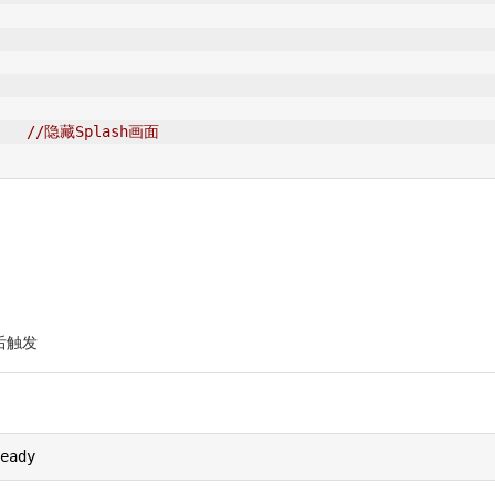
//隐藏Splash画面
成后触发
eady