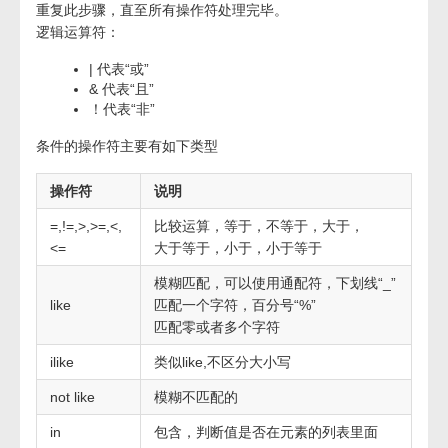
重复此步骤，直至所有操作符处理完毕。
逻辑运算符：
| 代表“或”
& 代表“且”
！代表“非”
条件的操作符主要有如下类型
操作符
说明
=,!=,>,>=,<,
比较运算，等于，不等于，大于，
<=
大于等于，小于，小于等于
模糊匹配，可以使用通配符，下划线“_”
like
匹配一个字符，百分号“%”
匹配零或者多个字符
ilike
类似like,不区分大小写
not like
模糊不匹配的
in
包含，判断值是否在元素的列表里面