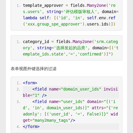
template_approver 
=
 fields
.
Many2one
(
're
s.users'
,
string
=
'评估模版审核人'
,
 domain
=
lambda
self
:
[(
'id'
,
'in'
,
self
.
env
.
ref
(
'xxx.group_spe_approver'
).
users
.
ids
)])
category_id 
=
 fields
.
Many2one
(
'srm.categ
ory'
,
string
=
'选择发起的品类'
,
 domain
=[(
't
emplate_ids.state'
,
'='
,
'confirmed'
)]
")
表单视图外键选择的过滤
<form>
<field
name
=
"domain_user_ids"
invisi
ble
=
"1"
/>
<field
name
=
"user_ids"
domain
=
"[('i
d', 'in', domain_user_ids)]"
attrs
=
"{'re
adonly': [('user_id', '=', False)]}"
wid
get
=
"many2many_tags"
/>
</form>