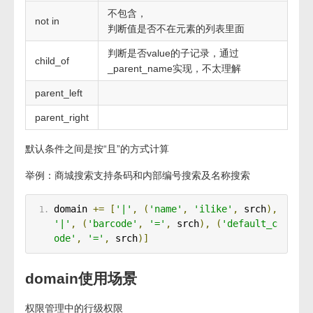
不包含，
not in
判断值是否不在元素的列表里面
判断是否value的子记录，通过
child_of
_parent_name实现，不太理解
parent_left
parent_right
默认条件之间是按“且”的方式计算
举例：商城搜索支持条码和内部编号搜索及名称搜索
domain 
+=
[
'|'
,
(
'name'
,
'ilike'
,
 srch
),
'|'
,
(
'barcode'
,
'='
,
 srch
),
(
'default_c
ode'
,
'='
,
 srch
)]
domain使用场景
权限管理中的行级权限