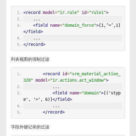
<record
model
=
"ir.rule"
id
=
"rule1"
>
    ...
<field
name
=
"domain_force"
>
[1,’=’,1]
</field>
    ...
</record>
列表视图的强制过滤
<record
id
=
"srm_material_action_
320"
model
=
"ir.actions.act_window"
>
            ...
<field
name
=
"domain"
>
[('styp
e', '=', 6)]
</field>
            ...
</record>
字段外键记录的过滤