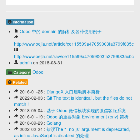
Information
Odoo 中的 domain 的解析及各种使用例子
http://www.oejia.net/article/ce115599a47059003fa3799f835c0c
http://www.oejia.net/raw/ce115599a47059003fa3799f835c0c7c
admin
on 2018-08-31
Odoo
Category
Related
2016-01-25 :
DjangoX 入口启动脚本简析
2022-02-03 :
Git The text is identical , but the files do not
match !
2018-05-04 :
基于 Odoo 微信模块实现的微信客服系统
2016-01-19 :
Odoo 的重要对象 Environment (env) 简析
2018-09-29 :
Golang
2022-02-24 :
错误The "--no-js" argument is deprecated,
as inline JavaScript is disabled 的处理