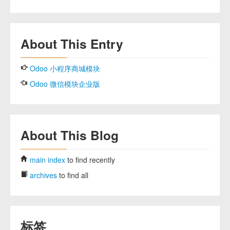
About This Entry
Odoo 小程序商城模块
Odoo 微信模块企业版
About This Blog
main index
to find recently
archives
to find all
标签