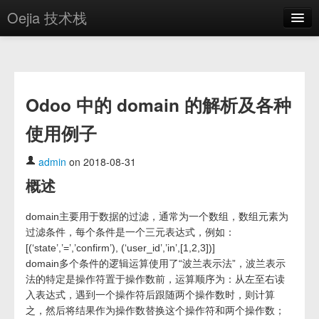
Oejia 技术栈
首页
应用市场
Odoo 中的 domain 的解析及各种
方案
使用例子
OE学院
分享
admin
on 2018-08-31
概述
关于
编辑器
domain主要用于数据的过滤，通常为一个数组，数组元素为
过滤条件，每个条件是一个三元表达式，例如：
[(‘state’,’=’,’confirm’), (‘user_id’,’in’,[1,2,3])]
登录
domain多个条件的逻辑运算使用了“波兰表示法”，波兰表示
法的特定是操作符置于操作数前，运算顺序为：从左至右读
入表达式，遇到一个操作符后跟随两个操作数时，则计算
之，然后将结果作为操作数替换这个操作符和两个操作数；