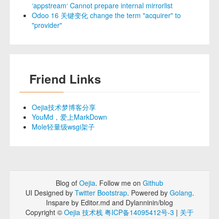
‘appstream‘ Cannot prepare internal mirrorlist
Odoo 16 关键变化 change the term "acquirer" to
"provider"
Friend Links
Oejia技术梦博客分享
YouMd，爱上MarkDown
Mole轻量级wsgi架子
Blog of
Oejia
. Follow me on
Github
UI Designed by
Twitter Bootstrap
. Powered by
Golang
.
Inspare by Editor.md and Dylanninin/blog
Copyright ©
Oejia 技术栈
粤ICP备14095412号-3
|
关于