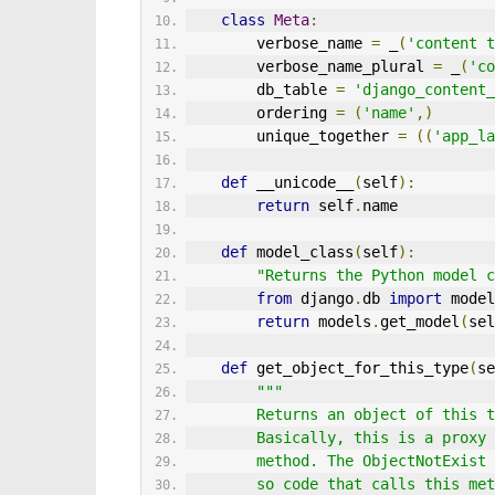
class
Meta
:
        verbose_name 
=
 _
(
'content t
        verbose_name_plural 
=
 _
(
'co
        db_table 
=
'django_content_
        ordering 
=
(
'name'
,)
        unique_together 
=
((
'app_la
def
 __unicode__
(
self
):
return
 self
.
name
def
 model_class
(
self
):
"Returns the Python model c
from
 django
.
db 
import
 model
return
 models
.
get_model
(
sel
def
 get_object_for_this_type
(
se
"""
        Returns an object of t
        Basically, this is a p
        method. The ObjectNotE
        so code that calls this