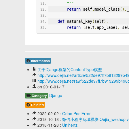
        """
return
 self
.
model_class
().
_
def
 natural_key
(
self
):
return
(
self
.
app_label
,
 sel
Information
关于Django框架的ContentType模型
http://www.oejia.net/article/522de97ff7b913299b
http://www.oejia.net/raw/522de97ff7b913299b49
on 2016-01-17
Django
Category
Related
2022-02-02 :
Odoo PoolError
2018-10-18 :
微信小程序商城模块 Oejia_weshop v
2018-11-28 :
Unihertz