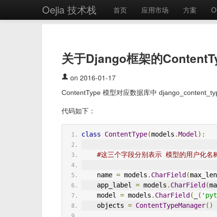
Oejia 技术栈
首页
应用市场
方案
O
关于Django框架的Content
on 2016-01-17
ContentType 模型对应数据库中 django_conten
代码如下：
class
ContentType
(
models
.
Model
):
#这三个字段分别表示 模型的用户化名
    name 
=
 models
.
CharField
(
max_len
    app_label 
=
 models
.
CharField
(
ma
    model 
=
 models
.
CharField
(
_
(
'pyt
    objects 
=
ContentTypeManager
()