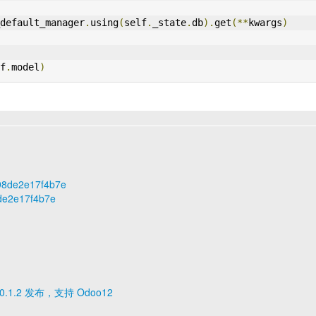
default_manager
.
using
(
self
.
_state
.
db
).
get
(**
kwargs
)
f
.
model
)
498de2e17f4b7e
8de2e17f4b7e
0.1.2 发布，支持 Odoo12