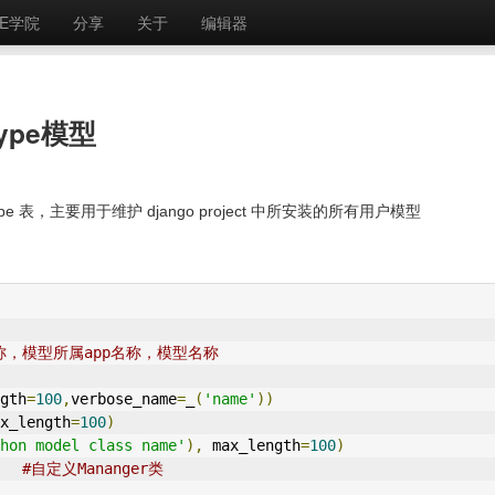
E学院
分享
关于
编辑器
Type模型
t_type 表，主要用于维护 django project 中所安装的所有用户模型
称，模型所属app名称，模型名称
gth
=
100
,
verbose_name
=
_
(
'name'
))
x_length
=
100
)
hon model class name'
),
 max_length
=
100
)
　　
#自定义Mananger类