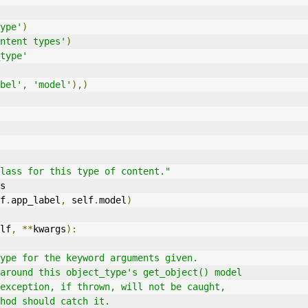
ype'
)
ntent types'
)
type'
bel'
,
'model'
),)
lass for this type of content."
s
f
.
app_label
,
 self
.
model
)
lf
,
**
kwargs
):
his type for the keyword arguments given.
roxy around this object_type's get_object() model
xist exception, if thrown, will not be caught,
 method should catch it.