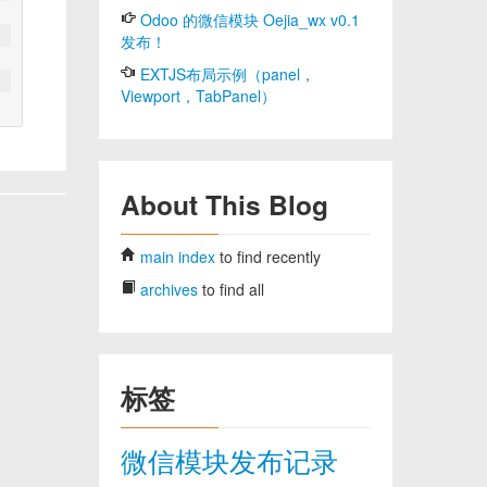
Odoo 的微信模块 Oejia_wx v0.1
发布！
EXTJS布局示例（panel，
Viewport，TabPanel）
About This Blog
main index
to find recently
archives
to find all
标签
微信模块发布记录