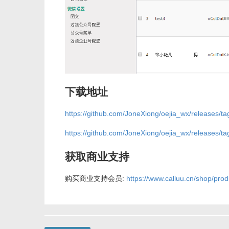
下载地址
https://github.com/JoneXiong/oejia_wx/releases/ta
https://github.com/JoneXiong/oejia_wx/releases/ta
获取商业支持
购买商业支持会员:
https://www.calluu.cn/shop/prod