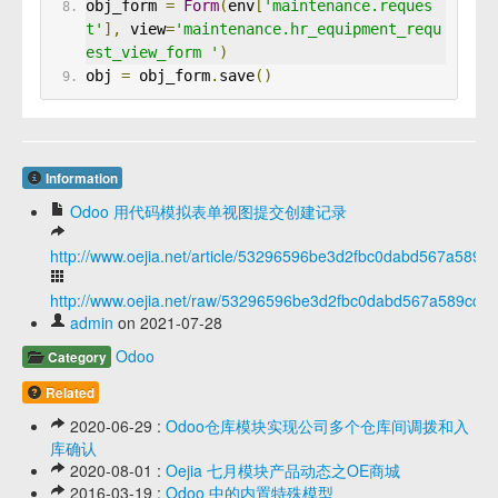
obj_form 
=
Form
(
env
[
'maintenance.reques
t'
],
 view
=
'maintenance.hr_equipment_requ
est_view_form '
)
obj 
=
 obj_form
.
save
()
Information
Odoo 用代码模拟表单视图提交创建记录
http://www.oejia.net/article/53296596be3d2fbc0dabd567a589c
http://www.oejia.net/raw/53296596be3d2fbc0dabd567a589cc25
admin
on 2021-07-28
Odoo
Category
Related
2020-06-29 :
Odoo仓库模块实现公司多个仓库间调拨和入
库确认
2020-08-01 :
Oejia 七月模块产品动态之OE商城
2016-03-19 :
Odoo 中的内置特殊模型