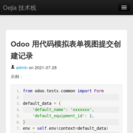
Oejia 技术栈
首页
应用市场
Odoo 用代码模拟表单视图提交创
方案
建记录
OE学院
分享
admin
on 2021-07-28
示例：
关于
编辑器
from
 odoo
.
tests
.
common 
import
Form
default_data 
=
{
登录
'default_name'
:
'xxxxxxx'
,
'default_equipment_id'
:
1
,
}
env 
=
self
.
env
(
context
=
default_data
)